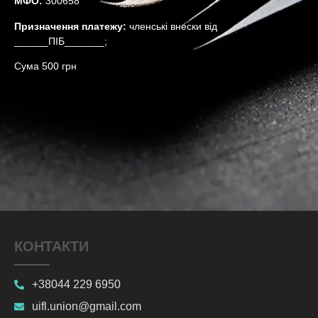
МФО:
300658
Призначення платежу:
членські внески від
______ПІБ_______;
Сума 500 грн
КОНТАКТИ
+38044 229 6950
uifl.union@gmail.com