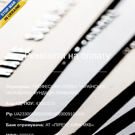
Реквізити на оплату
Отримувач:
ПРОФЕСІЙНА СПІЛКА “УКРАЇНСЬКА
НЕЗАЛЕЖНА ФУНДАЦІЯ ПРАВНИКІВ”
Код ЄДРПОУ:
43002210
Р\р
UA233006580000026003009101040
Банк отримувача:
АТ «ПІРЕУС БАНК МКБ»