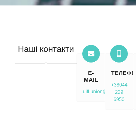
Наші контакти
E-
ТЕЛЕФ
MAIL
+38044
uifl.union@gmail.com
229
6950