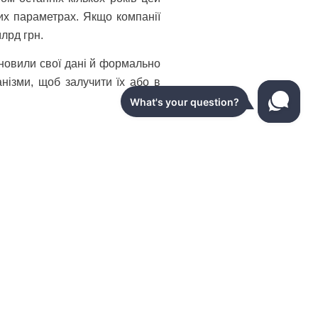
их параметрах. Якщо компанії
лрд грн.
оновили свої дані й формально
нізми, щоб залучити їх або в