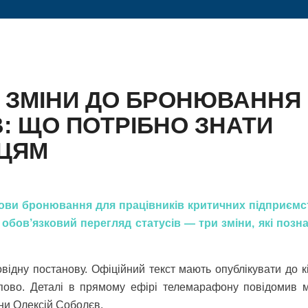
С ЗМІНИ ДО БРОНЮВАННЯ
В: ЩО ПОТРІБНО ЗНАТИ
ЦЯМ
мови бронювання для працівників критичних підприємс
 обов’язковий перегляд статусів — три зміни, які позна
відну постанову. Офіційний текст мають опублікувати до к
пово. Деталі в прямому ефірі телемарафону повідомив мі
їни Олексій Соболєв.