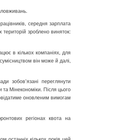
зловживань.
рацівників, середня зарплата
 територій зроблено виняток:
цює в кількох компаніях, для
сумісництвом він може й далі,
лади зобов’язані переглянути
и та Мінекономіки. Після цього
дповідатиме оновленим вимогам
ронтових регіонах квота на
ом останніх кількох років цей