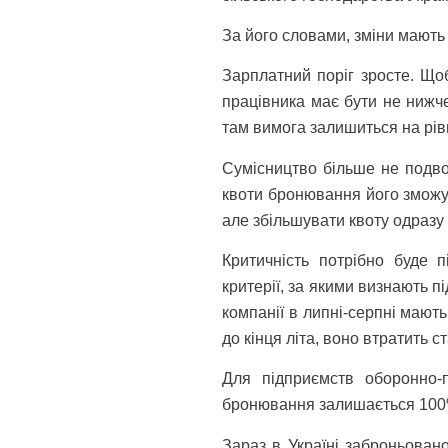
За його словами, зміни мают
Зарплатний поріг зросте. Що
працівника має бути не нижч
там вимога залишиться на рівн
Сумісництво більше не подво
квоти бронювання його зможут
але збільшувати квоту одразу
Критичність потрібно буде п
критерії, за якими визнають п
компанії в липні-серпні мают
до кінця літа, воно втратить 
Для підприємств оборонно-
бронювання залишається 100
Зараз в Україні заброньовано