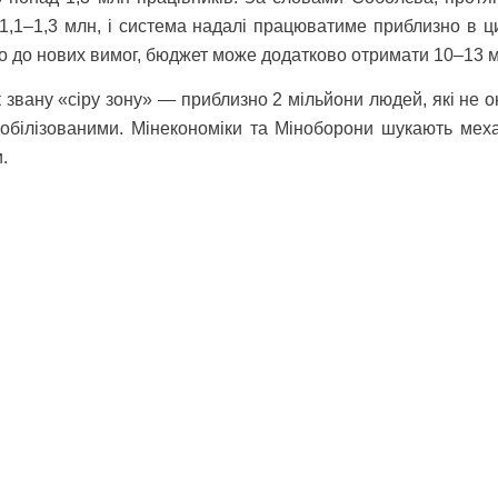
1,1–1,3 млн, і система надалі працюватиме приблизно в ц
о до нових вимог, бюджет може додатково отримати 10–13 м
к звану «сіру зону» — приблизно 2 мільйони людей, які не 
мобілізованими. Мінекономіки та Міноборони шукають меха
.