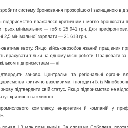
ь зробити систему бронювання прозорішою і захищеною від 
б підприємство вважалося критичним і могло бронювати п
е трьох мінімальних — тобто 25 941 грн. Для прифронтових
і 2,5 мінімальної зарплати — 21 618 грн.
юватиме квоту. Якщо військовозобов’язаний працівник пра
ь врахувати тільки на одному місці роботи. Працювати за 
 кільком підприємствам — ні.
ідтвердити заново. Центральні та регіональні органи в
ідприємства критично важливими, і погодити їх із Міноборон
ь знову підтвердити свій статус. Якщо підприємство не ві
статус критично важливого.
промислового комплексу, енергетики й компаній у приф
%.
 понад 1,3 млн працівників. За словами Соболєва, протяг